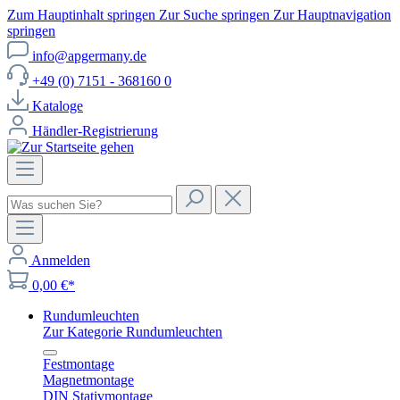
Zum Hauptinhalt springen
Zur Suche springen
Zur Hauptnavigation
springen
info@apgermany.de
+49 (0) 7151 - 368160 0
Kataloge
Händler-Registrierung
Anmelden
0,00 €*
Rundumleuchten
Zur Kategorie Rundumleuchten
Festmontage
Magnetmontage
DIN Stativmontage