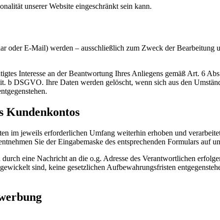
nalität unserer Website eingeschränkt sein kann.
r oder E-Mail) werden – ausschließlich zum Zweck der Bearbeitung un
htigtes Interesse an der Beantwortung Ihres Anliegens gemäß Art. 6 Abs.
 1 lit. b DSGVO. Ihre Daten werden gelöscht, wenn sich aus den Umständ
entgegenstehen.
es Kundenkontos
 im jeweils erforderlichen Umfang weiterhin erhoben und verarbeitet
, entnehmen Sie der Eingabemaske des entsprechenden Formulars auf un
 durch eine Nachricht an die o.g. Adresse des Verantwortlichen erfo
bgewickelt sind, keine gesetzlichen Aufbewahrungsfristen entgegenstehen
twerbung