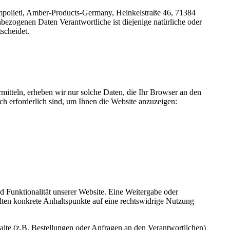
mpolieti, Amber-Products-Germany, Heinkelstraße 46, 71384
ezogenen Daten Verantwortliche ist diejenige natürliche oder
scheidet.
rmitteln, erheben wir nur solche Daten, die Ihr Browser an den
sch erforderlich sind, um Ihnen die Website anzuzeigen:
nd Funktionalität unserer Website. Eine Weitergabe oder
ollten konkrete Anhaltspunkte auf eine rechtswidrige Nutzung
lte (z.B. Bestellungen oder Anfragen an den Verantwortlichen)