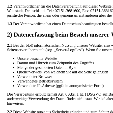
1.2
Verantwortlicher für die Datenverarbeitung auf dieser Webs
Weinstadt, Deutschland, Tel.: 07151-3681600, Fax: 07151-3681601
juristische Person, die allein oder gemeinsam mit anderen über d
1.3
Der Verantwortliche hat einen Datenschutzbeauftragten bestellt,
2) Datenerfassung beim Besuch unserer 
2.1
Bei der bloß informatorischen Nutzung unserer Website, also we
Seitenserver übermittelt (sog. „Server-Logfiles“). Wenn Sie unsere
Unsere besuchte Website
Datum und Uhrzeit zum Zeitpunkt des Zugriffes
Menge der gesendeten Daten in Byte
Quelle/Verweis, von welchem Sie auf die Seite gelangten
Verwendeter Browser
Verwendetes Betriebssystem
Verwendete IP-Adresse (ggf.: in anonymisierter Form)
Die Verarbeitung erfolgt gemäß Art. 6 Abs. 1 lit. f DSGVO auf Basi
anderweitige Verwendung der Daten findet nicht statt. Wir behalten
hinweisen.
2.2
Diese Website nutzt aus Sicherheitsgründen und zum Schutz de