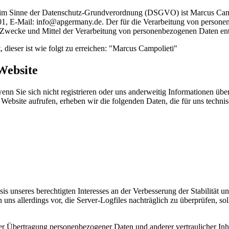
ite im Sinne der Datenschutz-Grundverordnung (DSGVO) ist Marcus Ca
, E-Mail: info@apgermany.de. Der für die Verarbeitung von personenb
ie Zwecke und Mittel der Verarbeitung von personenbezogenen Daten ent
 dieser ist wie folgt zu erreichen: "Marcus Campolieti"
Website
nn Sie sich nicht registrieren oder uns anderweitig Informationen übe
 Website aufrufen, erheben wir die folgenden Daten, die für uns techni
s unseres berechtigten Interesses an der Verbesserung der Stabilität u
 uns allerdings vor, die Server-Logfiles nachträglich zu überprüfen, s
r Übertragung personenbezogener Daten und anderer vertraulicher Inha