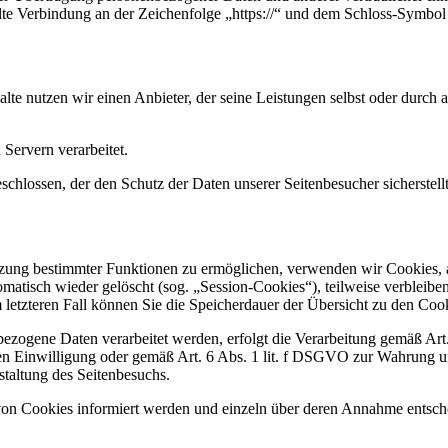
te Verbindung an der Zeichenfolge „https://“ und dem Schloss-Symbol 
alte nutzen wir einen Anbieter, der seine Leistungen selbst oder durc
Servern verarbeitet.
chlossen, der den Schutz der Daten unserer Seitenbesucher sicherstellt
tzung bestimmter Funktionen zu ermöglichen, verwenden wir Cookies, al
atisch wieder gelöscht (sog. „Session-Cookies“), teilweise verbleibe
Im letzteren Fall können Sie die Speicherdauer der Übersicht zu den C
bezogene Daten verarbeitet werden, erfolgt die Verarbeitung gemäß Ar
ten Einwilligung oder gemäß Art. 6 Abs. 1 lit. f DSGVO zur Wahrung un
taltung des Seitenbesuchs.
n von Cookies informiert werden und einzeln über deren Annahme entsc