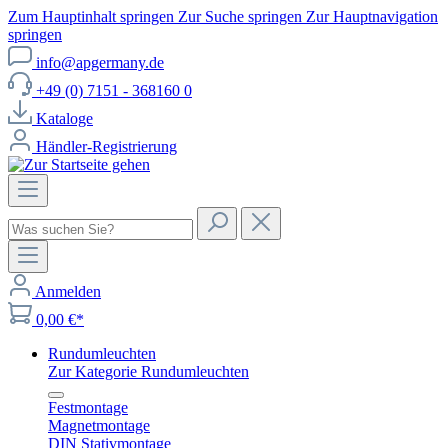
Zum Hauptinhalt springen
Zur Suche springen
Zur Hauptnavigation
springen
info@apgermany.de
+49 (0) 7151 - 368160 0
Kataloge
Händler-Registrierung
Anmelden
0,00 €*
Rundumleuchten
Zur Kategorie Rundumleuchten
Festmontage
Magnetmontage
DIN Stativmontage