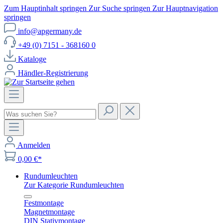
Zum Hauptinhalt springen
Zur Suche springen
Zur Hauptnavigation
springen
info@apgermany.de
+49 (0) 7151 - 368160 0
Kataloge
Händler-Registrierung
Anmelden
0,00 €*
Rundumleuchten
Zur Kategorie Rundumleuchten
Festmontage
Magnetmontage
DIN Stativmontage