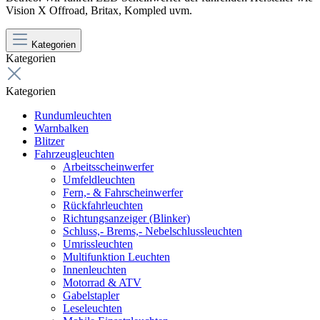
Vision X Offroad, Britax, Kompled uvm.
Kategorien
Kategorien
Kategorien
Rundumleuchten
Warnbalken
Blitzer
Fahrzeugleuchten
Arbeitsscheinwerfer
Umfeldleuchten
Fern,- & Fahrscheinwerfer
Rückfahrleuchten
Richtungsanzeiger (Blinker)
Schluss,- Brems,- Nebelschlussleuchten
Umrissleuchten
Multifunktion Leuchten
Innenleuchten
Motorrad & ATV
Gabelstapler
Leseleuchten