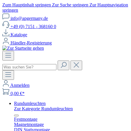
Zum Hauptinhalt springen
Zur Suche springen
Zur Hauptnavigation
springen
info@apgermany.de
+49 (0) 7151 - 368160 0
Kataloge
Händler-Registrierung
Anmelden
0,00 €*
Rundumleuchten
Zur Kategorie Rundumleuchten
Festmontage
Magnetmontage
DIN Stativmontage