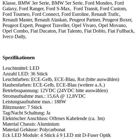
Klasse, BMW 3er Serie, BMW 5er Serie, Ford Mondeo, Ford
Galaxy, Ford Ranger, Ford S-Max, Ford Transit, Ford Custom,
Ford Tourneo, Ford Connect, Ford Euroline, Renault Trafic,
Renault Master, Renault Alaskan, Peugeot Partner, Peugeot Boxer,
Peugeot Expert, Peugeot Traveller, Opel Vivaro, Opel Movano,
Opel Combo, Fiat Ducaton, Fiat Talento, Fiat Doblo, Fiat Fullback,
Iveco Daily,
Spezifikationen
Leuchtmittel: LED
Anzahl LED: 36 Stück
Leuchtfarben: ECE-Gelb, ECE-Blau, Rot (bitte auswählen)
Haubenfarben: ECE-Gelb, ECE-Blau (weitere a.A.)
Betriebsspannung: 12VDC (24VDC bitte auswählen)
Stromaufnahme max.: 15,6A @ 12,8VDC
Leistungsaufnahme max.: 188W
Blitzmuster: 7 Stück
Tag/Nacht Schaltung: Ja
Elektrischer Anschluss: Offenes Kabelende (ca. 3m)
Material Chassis: Aluminium
Material Gehäuse: Polycarbonat
Eck LED Module: 4 Stück á 9 LED mit D-Fuser Optik