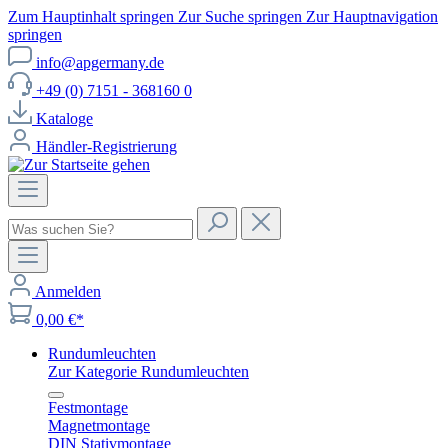
Zum Hauptinhalt springen
Zur Suche springen
Zur Hauptnavigation
springen
info@apgermany.de
+49 (0) 7151 - 368160 0
Kataloge
Händler-Registrierung
Anmelden
0,00 €*
Rundumleuchten
Zur Kategorie Rundumleuchten
Festmontage
Magnetmontage
DIN Stativmontage