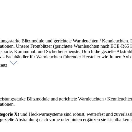
stungsstarke Blitzmodule und gerichtete Warnleuchten / Kennleuchten.
ituationen. Unsere Frontblitzer (gerichtete Warnleuchten nach ECE-R65
ansporte, Kommunal- und Sicherheitsdienste. Durch die gezielte Abstra
Als Fachhändler für Warnleuchten führender Hersteller wie Juluen Ax
nsatz.
eistungsstarke Blitzmodule und gerichtete Warnleuchten / Kennleucht
ationen.
egorie X)
und Heckwarnsysteme sind robust, wetterfest und zuverlässi
 gezielte Abstrahlung nach vorne oder hinten ergänzen sie Lichtbalke