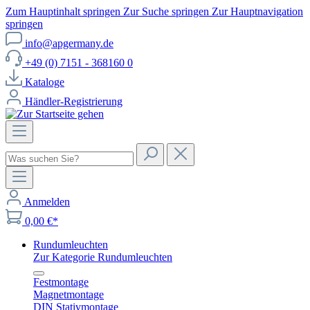
Zum Hauptinhalt springen
Zur Suche springen
Zur Hauptnavigation
springen
info@apgermany.de
+49 (0) 7151 - 368160 0
Kataloge
Händler-Registrierung
Anmelden
0,00 €*
Rundumleuchten
Zur Kategorie Rundumleuchten
Festmontage
Magnetmontage
DIN Stativmontage