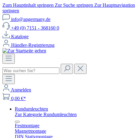
Zum Hauptinhalt springen
Zur Suche springen
Zur Hauptnavigation
springen
info@apgermany.de
+49 (0) 7151 - 368160 0
Kataloge
Händler-Registrierung
Anmelden
0,00 €*
Rundumleuchten
Zur Kategorie Rundumleuchten
Festmontage
Magnetmontage
DIN Stativmontage