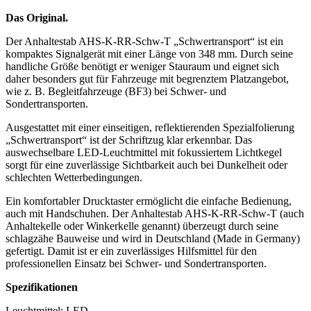
Das Original.
Der
Anhaltestab AHS-K-RR-Schw-T „Schwertransport“
ist ein
kompaktes Signalgerät mit einer Länge von
348 mm
. Durch seine
handliche Größe benötigt er weniger Stauraum und eignet sich
daher besonders gut für Fahrzeuge mit begrenztem Platzangebot,
wie z. B.
Begleitfahrzeuge (BF3) bei Schwer- und
Sondertransporten
.
Ausgestattet mit einer
einseitigen, reflektierenden Spezialfolierung
„Schwertransport“
ist der Schriftzug klar erkennbar. Das
auswechselbare LED-Leuchtmittel
mit
fokussiertem Lichtkegel
sorgt für eine zuverlässige Sichtbarkeit auch bei Dunkelheit oder
schlechten Wetterbedingungen.
Ein komfortabler
Drucktaster
ermöglicht die einfache Bedienung,
auch mit Handschuhen. Der
Anhaltestab AHS-K-RR-Schw-T
(auch
Anhaltekelle
oder
Winkerkelle
genannt) überzeugt durch seine
schlagzähe Bauweise
und wird in
Deutschland (Made in Germany)
gefertigt. Damit ist er ein zuverlässiges Hilfsmittel für den
professionellen Einsatz bei Schwer- und Sondertransporten.
Spezifikationen
Leuchtmittel: LED