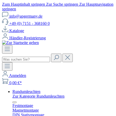
Zum Hauptinhalt springen
Zur Suche springen
Zur Hauptnavigation
springen
info@apgermany.de
+49 (0) 7151 - 368160 0
Kataloge
Händler-Registrierung
Anmelden
0,00 €*
Rundumleuchten
Zur Kategorie Rundumleuchten
Festmontage
Magnetmontage
DIN Stativmontage