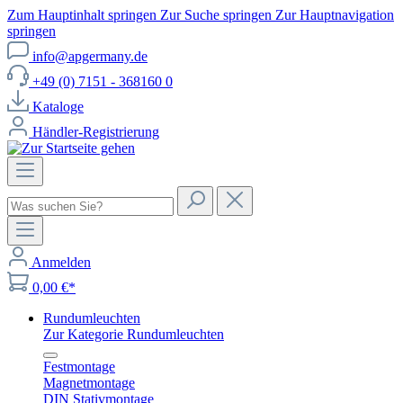
Zum Hauptinhalt springen
Zur Suche springen
Zur Hauptnavigation
springen
info@apgermany.de
+49 (0) 7151 - 368160 0
Kataloge
Händler-Registrierung
Anmelden
0,00 €*
Rundumleuchten
Zur Kategorie Rundumleuchten
Festmontage
Magnetmontage
DIN Stativmontage