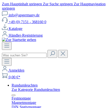
Zum Hauptinhalt springen
Zur Suche springen
Zur Hauptnavigation
springen
info@apgermany.de
+49 (0) 7151 - 368160 0
Kataloge
Händler-Registrierung
Anmelden
0,00 €*
Rundumleuchten
Zur Kategorie Rundumleuchten
Festmontage
Magnetmontage
DIN Stativmontage