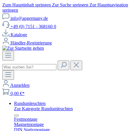
Zum Hauptinhalt springen
Zur Suche springen
Zur Hauptnavigation
springen
info@apgermany.de
+49 (0) 7151 - 368160 0
Kataloge
Händler-Registrierung
Anmelden
0,00 €*
Rundumleuchten
Zur Kategorie Rundumleuchten
Festmontage
Magnetmontage
DIN Stativmontage