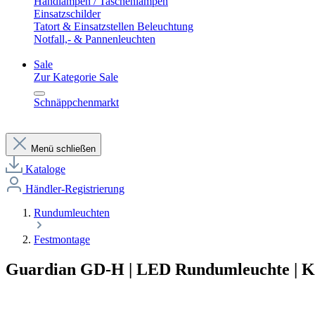
Handlampen / Taschenlampen
Einsatzschilder
Tatort & Einsatzstellen Beleuchtung
Notfall,- & Pannenleuchten
Sale
Zur Kategorie Sale
Schnäppchenmarkt
Menü schließen
Kataloge
Händler-Registrierung
Rundumleuchten
Festmontage
Guardian GD-H | LED Rundumleuchte | Ken