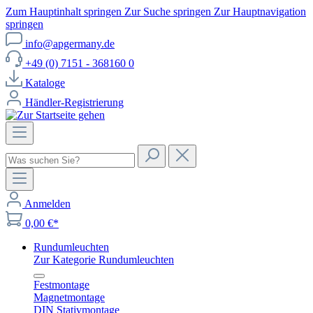
Zum Hauptinhalt springen
Zur Suche springen
Zur Hauptnavigation
springen
info@apgermany.de
+49 (0) 7151 - 368160 0
Kataloge
Händler-Registrierung
Anmelden
0,00 €*
Rundumleuchten
Zur Kategorie Rundumleuchten
Festmontage
Magnetmontage
DIN Stativmontage