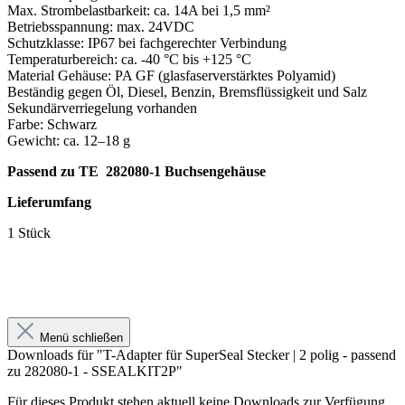
Max. Strombelastbarkeit: ca. 14A bei 1,5 mm²
Betriebsspannung: max. 24VDC
Schutzklasse: IP67 bei fachgerechter Verbindung
Temperaturbereich: ca. -40 °C bis +125 °C
Material Gehäuse: PA GF (glasfaserverstärktes Polyamid)
Beständig gegen Öl, Diesel, Benzin, Bremsflüssigkeit und Salz
Sekundärverriegelung vorhanden
Farbe: Schwarz
Gewicht: ca. 12–18 g
Passend zu TE 282080-1 Buchsengehäuse
Lieferumfang
1 Stück
Menü schließen
Downloads für "T-Adapter für SuperSeal Stecker | 2 polig - passend
zu 282080-1 - SSEALKIT2P"
Für dieses Produkt stehen aktuell keine Downloads zur Verfügung.