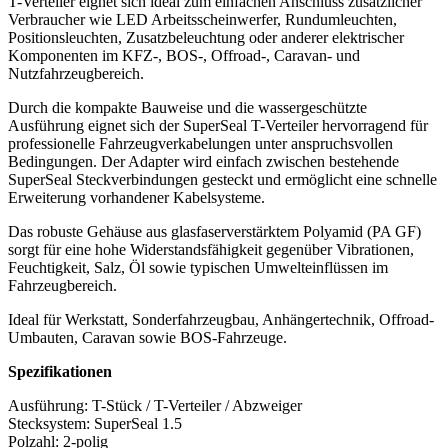
T-Verteiler eignet sich ideal zum einfachen Anschluss zusätzlicher
Verbraucher wie LED Arbeitsscheinwerfer, Rundumleuchten,
Positionsleuchten, Zusatzbeleuchtung oder anderer elektrischer
Komponenten im KFZ-, BOS-, Offroad-, Caravan- und
Nutzfahrzeugbereich.
Durch die kompakte Bauweise und die wassergeschützte
Ausführung eignet sich der SuperSeal T-Verteiler hervorragend für
professionelle Fahrzeugverkabelungen unter anspruchsvollen
Bedingungen. Der Adapter wird einfach zwischen bestehende
SuperSeal Steckverbindungen gesteckt und ermöglicht eine schnelle
Erweiterung vorhandener Kabelsysteme.
Das robuste Gehäuse aus glasfaserverstärktem Polyamid (PA GF)
sorgt für eine hohe Widerstandsfähigkeit gegenüber Vibrationen,
Feuchtigkeit, Salz, Öl sowie typischen Umwelteinflüssen im
Fahrzeugbereich.
Ideal für Werkstatt, Sonderfahrzeugbau, Anhängertechnik, Offroad-
Umbauten, Caravan sowie BOS-Fahrzeuge.
Spezifikationen
Ausführung: T-Stück / T-Verteiler / Abzweiger
Stecksystem: SuperSeal 1.5
Polzahl: 2-polig