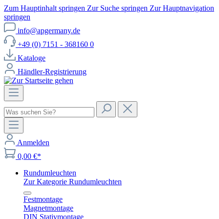
Zum Hauptinhalt springen
Zur Suche springen
Zur Hauptnavigation
springen
info@apgermany.de
+49 (0) 7151 - 368160 0
Kataloge
Händler-Registrierung
Anmelden
0,00 €*
Rundumleuchten
Zur Kategorie Rundumleuchten
Festmontage
Magnetmontage
DIN Stativmontage