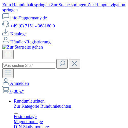
Zum Hauptinhalt springen
Zur Suche springen
Zur Hauptnavigation
springen
info@apgermany.de
+49 (0) 7151 - 368160 0
Kataloge
Händler-Registrierung
Anmelden
0,00 €*
Rundumleuchten
Zur Kategorie Rundumleuchten
Festmontage
Magnetmontage
DIN Stativmontage