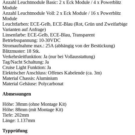
Anzahl Leuchtmodule Basic: 2 x Eck Module / 4 x Powerblitz
Module
Anzahl Leuchtmodule Voll:
2 x Eck Module / 16 x Powerblitz
Module
Leuchtfarben: ECE-Gelb, ECE-Blau
(Rot, Grün und Zweifarbige
Varianten auf Anfrage)
Linsenfarbe: ECE-Gelb, ECE-Blau, Transparent
Betriebsspannung: 10-30VDC
Stromaufnahme max.: 25A (abhängig von der Bestückung)
Blitzmuster: 18 Stk.
Verkehrsleitfunktion: Ja (nur bei Vollausstattung)
Tag/Nacht Schaltung: Ja
Cruise Light Funktion: Ja
Elektrischer Anschluss: Offenes Kabelende (ca. 3m)
Material Chassis: Aluminium
Material Gehäuse: Polycarbonat
Abmessungen
Höhe: 38mm (ohne Montage Kit)
Höhe: 88mm (mit Montage Kit)
Tiefe: 202mm
Länge: 1.137mm
Typprüfung