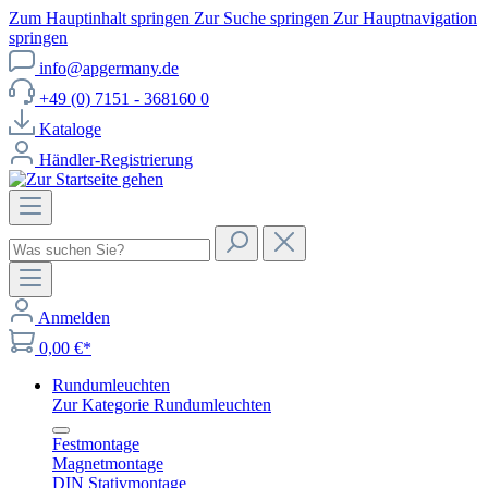
Zum Hauptinhalt springen
Zur Suche springen
Zur Hauptnavigation
springen
info@apgermany.de
+49 (0) 7151 - 368160 0
Kataloge
Händler-Registrierung
Anmelden
0,00 €*
Rundumleuchten
Zur Kategorie Rundumleuchten
Festmontage
Magnetmontage
DIN Stativmontage