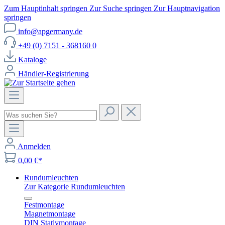
Zum Hauptinhalt springen
Zur Suche springen
Zur Hauptnavigation
springen
info@apgermany.de
+49 (0) 7151 - 368160 0
Kataloge
Händler-Registrierung
Anmelden
0,00 €*
Rundumleuchten
Zur Kategorie Rundumleuchten
Festmontage
Magnetmontage
DIN Stativmontage