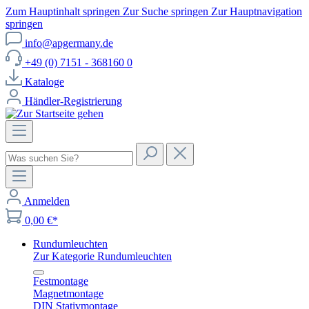
Zum Hauptinhalt springen
Zur Suche springen
Zur Hauptnavigation
springen
info@apgermany.de
+49 (0) 7151 - 368160 0
Kataloge
Händler-Registrierung
Anmelden
0,00 €*
Rundumleuchten
Zur Kategorie Rundumleuchten
Festmontage
Magnetmontage
DIN Stativmontage