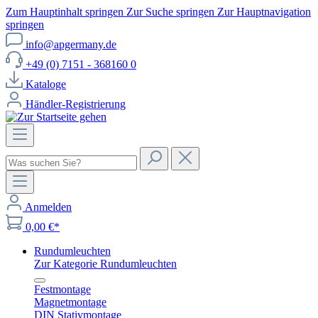
Zum Hauptinhalt springen
Zur Suche springen
Zur Hauptnavigation
springen
info@apgermany.de
+49 (0) 7151 - 368160 0
Kataloge
Händler-Registrierung
Anmelden
0,00 €*
Rundumleuchten
Zur Kategorie Rundumleuchten
Festmontage
Magnetmontage
DIN Stativmontage